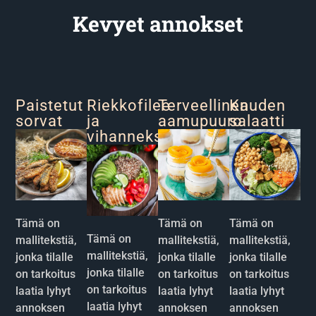
Kevyet annokset
Paistetut
Riekkofilee
Terveellinen
Kauden
sorvat
ja
aamupuuro
salaatti
vihannekset
Tämä on
Tämä on
Tämä on
Tämä on
mallitekstiä,
mallitekstiä,
mallitekstiä,
mallitekstiä,
jonka tilalle
jonka tilalle
jonka tilalle
jonka tilalle
on tarkoitus
on tarkoitus
on tarkoitus
on tarkoitus
laatia lyhyt
laatia lyhyt
laatia lyhyt
laatia lyhyt
annoksen
annoksen
annoksen