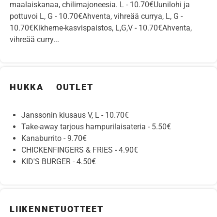
maalaiskanaa, chilimajoneesia. L - 10.70€Uunilohi ja
pottuvoi L, G - 10.70€Ahventa, vihreää currya, L, G -
10.70€Kikherne-kasvispaistos, L,G,V - 10.70€Ahventa,
vihreää curry...
HUKKA OUTLET
Janssonin kiusaus V, L - 10.70€
Take-away tarjous hampurilaisateria - 5.50€
Kanaburrito - 9.70€
CHICKENFINGERS & FRIES - 4.90€
KID'S BURGER - 4.50€
LIIKENNETUOTTEET