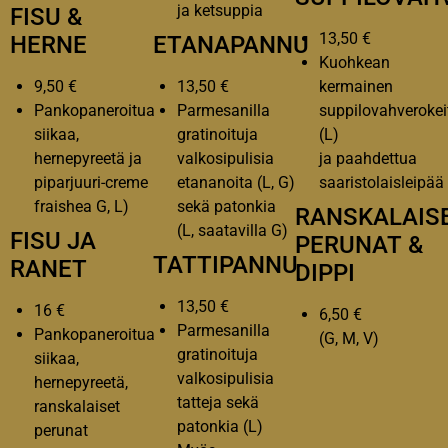
ja ketsuppia
FISU &
13,50 €
HERNE
ETANAPANNU
Kuohkean
9,50 €
13,50 €
kermainen
Pankopaneroitua
Parmesanilla
suppilovahverokei
siikaa,
gratinoituja
(L)
hernepyreetä ja
valkosipulisia
ja paahdettua
piparjuuri-creme
etananoita (L, G)
saaristolaisleipää
fraishea G, L)
sekä patonkia
RANSKALAIS
(L, saatavilla G)
FISU JA
PERUNAT &
TATTIPANNU
RANET
DIPPI
13,50 €
16 €
6,50 €
Parmesanilla
Pankopaneroitua
(G, M, V)
gratinoituja
siikaa,
valkosipulisia
hernepyreetä,
tatteja sekä
ranskalaiset
patonkia (L)
perunat