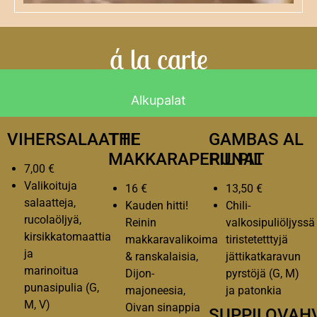
á la carte
Alkupalat
VIHERSALAATTI
THE
GAMBAS AL
MAKKARAPERUNAT
PIL PIL
7,00 €
Valikoituja
16 €
13,50 €
salaatteja,
Kauden hitti!
Chili-
rucolaöljyä,
Reinin
valkosipuliöljyssä
kirsikkatomaattia
makkaravalikoima
tiristetetttyjä
ja
& ranskalaisia,
jättikatkaravun
marinoitua
Dijon-
pyrstöjä (G, M)
punasipulia (G,
majoneesia,
ja patonkia
M, V)
Oivan sinappia
SUPPILOVAH