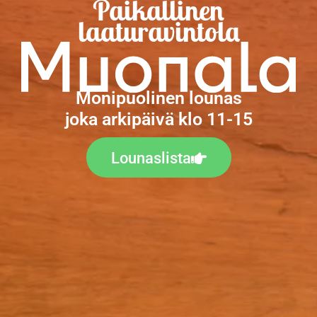
Paikallinen
laaturavintola
Monipuolinen lounas
joka arkipäivä klo 11-15
Lounaslista