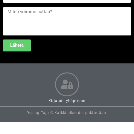
Lähetä
Kirjaudu ylläpitoon
Desing Taju © Kaikki oikeudet pidätetään.