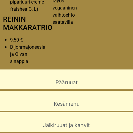
Myös
piparjuuri-creme
vegaaninen
fraishea G, L)
vaihtoehto
REININ
saatavilla
MAKKARATRIO
9,50 €
Dijonmajoneesia
ja Oivan
sinappia
Pääruuat
Kesämenu
Jälkiruuat ja kahvit