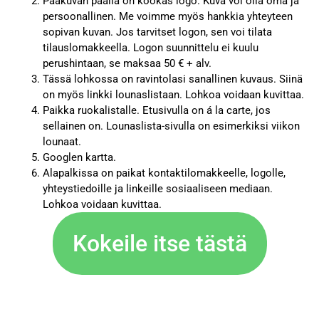
Pääkuvan päällä on kookas logo. Kuva voi olla oma ja
persoonallinen. Me voimme myös hankkia yhteyteen
sopivan kuvan. Jos tarvitset logon, sen voi tilata
tilauslomakkeella. Logon suunnittelu ei kuulu
perushintaan, se maksaa 50 € + alv.
Tässä lohkossa on ravintolasi sanallinen kuvaus. Siinä
on myös linkki lounaslistaan. Lohkoa voidaan kuvittaa.
Paikka ruokalistalle. Etusivulla on á la carte, jos
sellainen on. Lounaslista-sivulla on esimerkiksi viikon
lounaat.
Googlen kartta.
Alapalkissa on paikat kontaktilomakkeelle, logolle,
yhteystiedoille ja linkeille sosiaaliseen mediaan.
Lohkoa voidaan kuvittaa.
Kokeile itse tästä