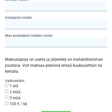
Instagram-osoite
Muu sosiaalisen median osoite
Maksutapoja on useita ja järjestely on mahdollisimman
joustava. Voit maksaa pienissä erissä kuukausittain tai
kerralla.
Vaihtoehdot:
1 erä
2 erää
3 erää
100 € / kk