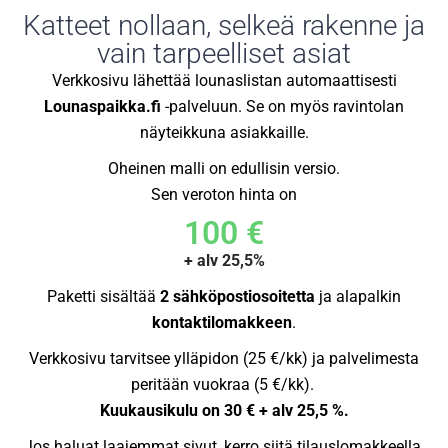
Katteet nollaan, selkeä rakenne ja
vain tarpeelliset asiat
Verkkosivu lähettää lounaslistan automaattisesti
Lounaspaikka.fi
-palveluun. Se on myös ravintolan
näyteikkuna asiakkaille.
Oheinen malli on edullisin versio.
Sen veroton hinta on
100 €
+ alv 25,5%
Paketti sisältää
2 sähköpostiosoitetta
ja alapalkin
kontaktilomakkeen
.
Verkkosivu tarvitsee ylläpidon (25 €/kk) ja palvelimesta
peritään vuokraa (5 €/kk).
Kuukausikulu on 30 € + alv 25,5 %.
Jos haluat laajemmat sivut, kerro siitä tilauslomakkeella.