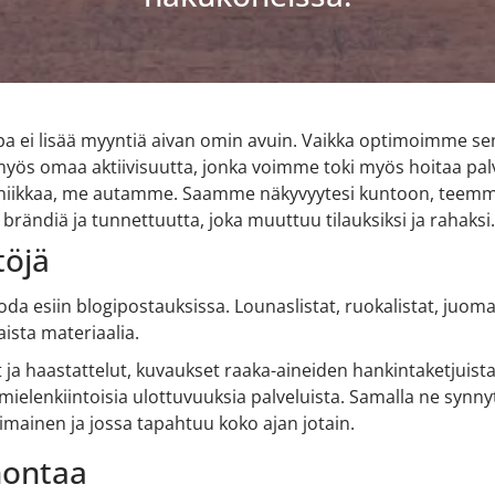
a ei lisää myyntiä aivan omin avuin. Vaikka optimoimme se
myös omaa aktiivisuutta, jonka voimme toki myös hoitaa palv
 tekniikkaa, me autamme. Saamme näkyvyytesi kuntoon, teemm
ändiä ja tunnettuutta, joka muuttuu tilauksiksi ja rahaksi.
töjä
a esiin blogipostauksissa. Lounaslistat, ruokalistat, juoma
ista materiaalia.
 ja haastattelut, kuvaukset raaka-aineiden hankintaketjuista
 mielenkiintoisia ulottuvuuksia palveluista. Samalla ne synn
oimainen ja jossa tapahtuu koko ajan jotain.
nontaa