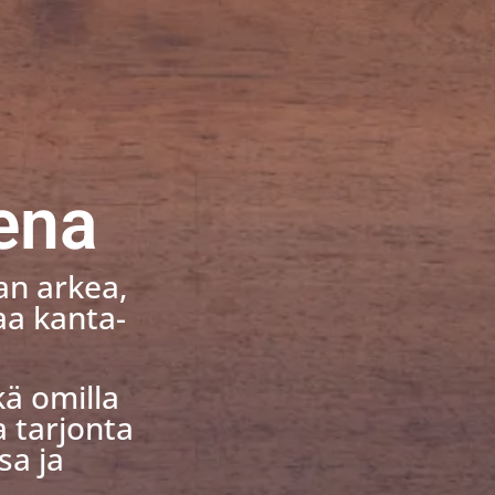
ena
an arkea,
taa kanta-
ä omilla
a tarjonta
sa ja