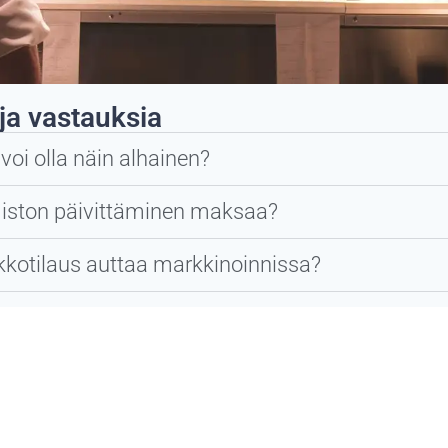
ja vastauksia
voi olla näin alhainen?
miston päivittäminen maksaa?
kotilaus auttaa markkinoinnissa?
a on oma ilme, miten sen käy?
äästöjä kustannuksiin?
 asiakkaat ravintolan paremmin?