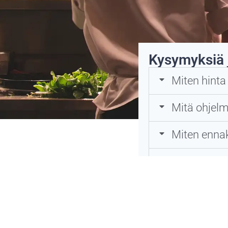
Kysymyksiä 
Miten hinta 
Mitä ohjel
Miten ennak
Ravintolall
Mistä saa s
Löytävätkö