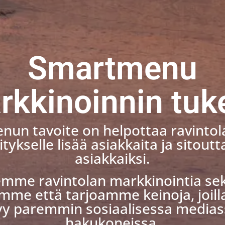
Smartmenu
rkkinoinnin tuk
un tavoite on helpottaa ravintol
tykselle lisää asiakkaita ja sitout
asiakkaiksi.
uemme ravintolan markkinointia sek
mme että tarjoamme keinoja, joill
y paremmin sosiaalisessa medias
hakukoneissa.