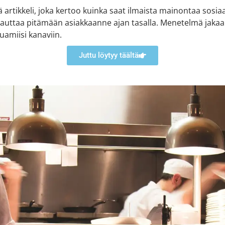
tä artikkeli, joka kertoo kuinka saat ilmaista mainontaa sosia
a auttaa pitämään asiakkaanne ajan tasalla. Menetelmä jakaa
uamiisi kanaviin.
Juttu löytyy täältä