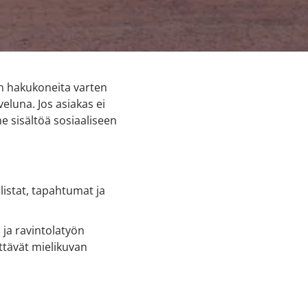
n hakukoneita varten
eluna. Jos asiakas ei
e sisältöä sosiaaliseen
listat, tapahtumat ja
 ja ravintolatyön
yttävät mielikuvan