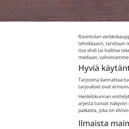
Ravintolan verkkokaupp
tehokkaasti, tarvitaan 
itse ehdi tai hallitse
mediaan, vahvistamme br
Hyviä käytän
Tarjooma kannattaa tuod
tarjoukset ovat erinoma
Henkilökunnan esittelyt
arjesta tuovat näkyviin
paikasta, joka on elinv
Ilmaista mai