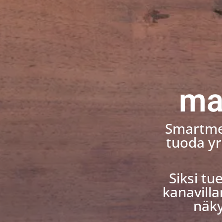
ma
Smartmen
tuoda yri
Siksi t
kanavilla
näky