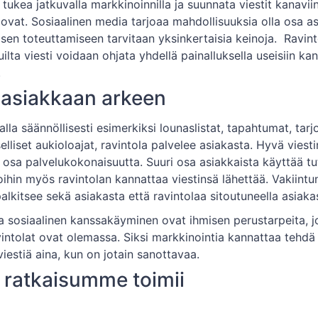
tukea jatkuvalla markkinoinnilla ja suunnata viestit kanaviin
 ovat. Sosiaalinen media tarjoaa mahdollisuuksia olla osa a
sen toteuttamiseen tarvitaan yksinkertaisia keinoja. Ravin
ilta viesti voidaan ohjata yhdellä painalluksella useisiin kan
.
asiakkaan arkeen
lla säännöllisesti esimerkiksi lounaslistat, tapahtumat, tarj
lliset aukioloajat, ravintola palvelee asiakasta. Hyvä viest
osa palvelukokonaisuutta. Suuri osa asiakkaista käyttää tu
oihin myös ravintolan kannattaa viestinsä lähettää. Vakiintu
alkitsee sekä asiakasta että ravintolaa sitoutuneella asiaka
ja sosiaalinen kanssakäyminen ovat ihmisen perustarpeita, j
intolat ovat olemassa. Siksi markkinointia kannattaa tehdä
iestiä aina, kun on jotain sanottavaa.
 ratkaisumme toimii
ille tehdään viestejä varten neljä esivalmistettua julkaisup