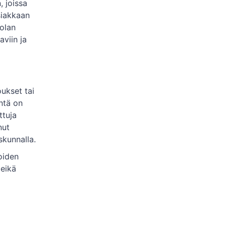
, joissa
siakkaan
tolan
aviin ja
oukset tai
intä on
ttuja
nut
skunnalla.
oiden
 eikä
ohjaa,