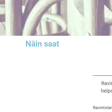
Näin saat
Ravin
help
Ravintolan