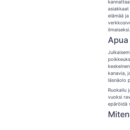
kannattaa 
asiakkaat
elämää ja 
verkkosivu
ilmaiseksi
Apua 
Julkaisema
poikkeukse
keskeinen 
kanavia, j
läsnäolo p
Ruokailu 
vuoksi rav
epäröidä v
Miten
Verkkosivu