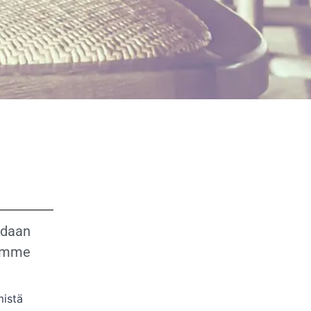
oidaan
lamme
mistä