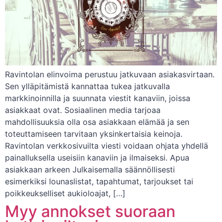
Ravintolan elinvoima perustuu jatkuvaan asiakasvirtaan.
Sen ylläpitämistä kannattaa tukea jatkuvalla
markkinoinnilla ja suunnata viestit kanaviin, joissa
asiakkaat ovat. Sosiaalinen media tarjoaa
mahdollisuuksia olla osa asiakkaan elämää ja sen
toteuttamiseen tarvitaan yksinkertaisia keinoja.
Ravintolan verkkosivuilta viesti voidaan ohjata yhdellä
painalluksella useisiin kanaviin ja ilmaiseksi. Apua
asiakkaan arkeen Julkaisemalla säännöllisesti
esimerkiksi lounaslistat, tapahtumat, tarjoukset tai
poikkeukselliset aukioloajat, […]
Myy annokset suoraan