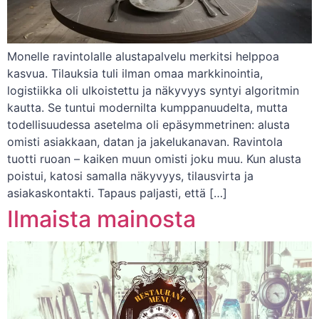
Monelle ravintolalle alustapalvelu merkitsi helppoa
kasvua. Tilauksia tuli ilman omaa markkinointia,
logistiikka oli ulkoistettu ja näkyvyys syntyi algoritmin
kautta. Se tuntui modernilta kumppanuudelta, mutta
todellisuudessa asetelma oli epäsymmetrinen: alusta
omisti asiakkaan, datan ja jakelukanavan. Ravintola
tuotti ruoan – kaiken muun omisti joku muu. Kun alusta
poistui, katosi samalla näkyvyys, tilausvirta ja
asiakaskontakti. Tapaus paljasti, että […]
Ilmaista mainosta